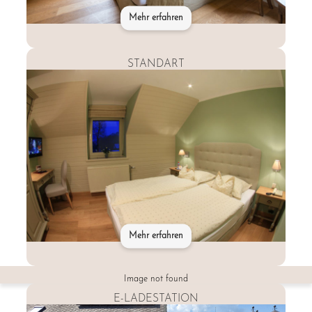
Mehr erfahren
STANDART
Mehr erfahren
Entdecken
Sie
Image not found
Hotel
Eifelland
E-LADESTATION