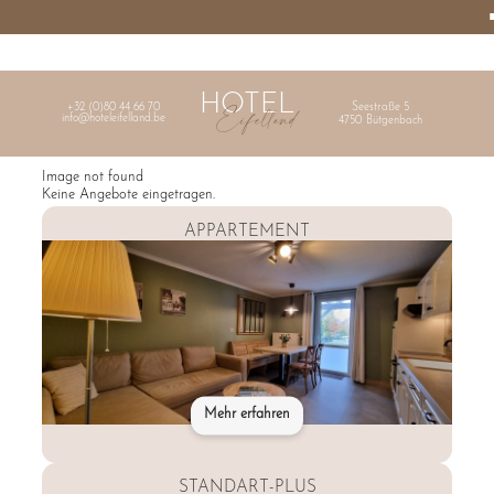
Burger
HOTEL
Menu
EIFELLAND
HOME
HOTEL
Eifelland
+32 (0)80 44 66 70
Seestraße 5
info@hoteleifelland.be
4750
Bütgenbach
Image not found
Keine Angebote eingetragen.
APPARTEMENT
Mehr erfahren
STANDART-PLUS