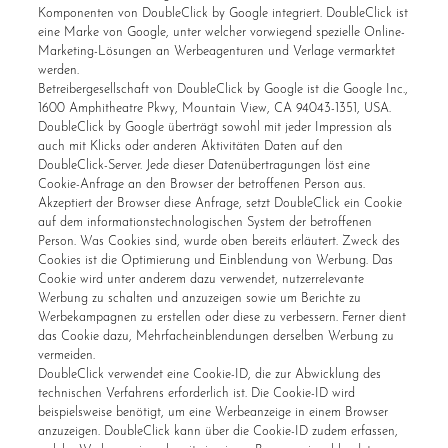
Komponenten von DoubleClick by Google integriert. DoubleClick ist
eine Marke von Google, unter welcher vorwiegend spezielle Online-
Marketing-Lösungen an Werbeagenturen und Verlage vermarktet
werden.
Betreibergesellschaft von DoubleClick by Google ist die Google Inc.,
1600 Amphitheatre Pkwy, Mountain View, CA 94043-1351, USA.
DoubleClick by Google überträgt sowohl mit jeder Impression als
auch mit Klicks oder anderen Aktivitäten Daten auf den
DoubleClick-Server. Jede dieser Datenübertragungen löst eine
Cookie-Anfrage an den Browser der betroffenen Person aus.
Akzeptiert der Browser diese Anfrage, setzt DoubleClick ein Cookie
auf dem informationstechnologischen System der betroffenen
Person. Was Cookies sind, wurde oben bereits erläutert. Zweck des
Cookies ist die Optimierung und Einblendung von Werbung. Das
Cookie wird unter anderem dazu verwendet, nutzerrelevante
Werbung zu schalten und anzuzeigen sowie um Berichte zu
Werbekampagnen zu erstellen oder diese zu verbessern. Ferner dient
das Cookie dazu, Mehrfacheinblendungen derselben Werbung zu
vermeiden.
DoubleClick verwendet eine Cookie-ID, die zur Abwicklung des
technischen Verfahrens erforderlich ist. Die Cookie-ID wird
beispielsweise benötigt, um eine Werbeanzeige in einem Browser
anzuzeigen. DoubleClick kann über die Cookie-ID zudem erfassen,