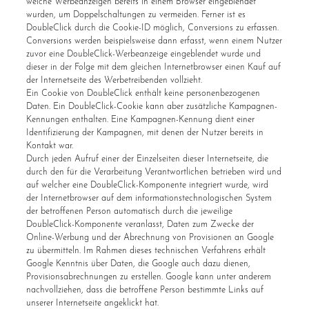
welche Werbeanzeigen bereits in einem Browser eingeblendet
wurden, um Doppelschaltungen zu vermeiden. Ferner ist es
DoubleClick durch die Cookie-ID möglich, Conversions zu erfassen.
Conversions werden beispielsweise dann erfasst, wenn einem Nutzer
zuvor eine DoubleClick-Werbeanzeige eingeblendet wurde und
dieser in der Folge mit dem gleichen Internetbrowser einen Kauf auf
der Internetseite des Werbetreibenden vollzieht.
Ein Cookie von DoubleClick enthält keine personenbezogenen
Daten. Ein DoubleClick-Cookie kann aber zusätzliche Kampagnen-
Kennungen enthalten. Eine Kampagnen-Kennung dient einer
Identifizierung der Kampagnen, mit denen der Nutzer bereits in
Kontakt war.
Durch jeden Aufruf einer der Einzelseiten dieser Internetseite, die
durch den für die Verarbeitung Verantwortlichen betrieben wird und
auf welcher eine DoubleClick-Komponente integriert wurde, wird
der Internetbrowser auf dem informationstechnologischen System
der betroffenen Person automatisch durch die jeweilige
DoubleClick-Komponente veranlasst, Daten zum Zwecke der
Online-Werbung und der Abrechnung von Provisionen an Google
zu übermitteln. Im Rahmen dieses technischen Verfahrens erhält
Google Kenntnis über Daten, die Google auch dazu dienen,
Provisionsabrechnungen zu erstellen. Google kann unter anderem
nachvollziehen, dass die betroffene Person bestimmte Links auf
unserer Internetseite angeklickt hat.