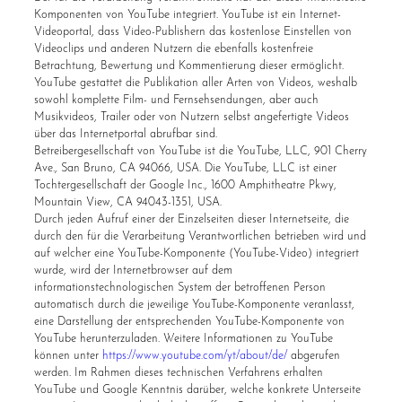
Komponenten von YouTube integriert. YouTube ist ein Internet-
Videoportal, dass Video-Publishern das kostenlose Einstellen von
Videoclips und anderen Nutzern die ebenfalls kostenfreie
Betrachtung, Bewertung und Kommentierung dieser ermöglicht.
YouTube gestattet die Publikation aller Arten von Videos, weshalb
sowohl komplette Film- und Fernsehsendungen, aber auch
Musikvideos, Trailer oder von Nutzern selbst angefertigte Videos
über das Internetportal abrufbar sind.
Betreibergesellschaft von YouTube ist die YouTube, LLC, 901 Cherry
Ave., San Bruno, CA 94066, USA. Die YouTube, LLC ist einer
Tochtergesellschaft der Google Inc., 1600 Amphitheatre Pkwy,
Mountain View, CA 94043-1351, USA.
Durch jeden Aufruf einer der Einzelseiten dieser Internetseite, die
durch den für die Verarbeitung Verantwortlichen betrieben wird und
auf welcher eine YouTube-Komponente (YouTube-Video) integriert
wurde, wird der Internetbrowser auf dem
informationstechnologischen System der betroffenen Person
automatisch durch die jeweilige YouTube-Komponente veranlasst,
eine Darstellung der entsprechenden YouTube-Komponente von
YouTube herunterzuladen. Weitere Informationen zu YouTube
können unter
https://www.youtube.com/yt/about/de/
abgerufen
werden. Im Rahmen dieses technischen Verfahrens erhalten
YouTube und Google Kenntnis darüber, welche konkrete Unterseite