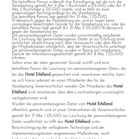
Die betroffene Person widerruft ihre Einwilligung, auf die sich die
Verarbeitung gemäß Art. 6 Abs. 1 Buchstabe a DS-GVO oder Art. 9
Abs. 2 Buchstabe a DS-GVO stützte, und es fehlt an einer
anderweitigen Rechtsgrundlage für die Verarbeitung.
Die betroffene Person legt gemäß Art. 21 Abs. 1 DS-GVO
Widerspruch gegen die Verarbeitung ein, und es liegen keine
vorrangigen berechtigten Gründe für die Verarbeitung vor, oder die
betroffene Person legt gemäß Art. 21 Abs. 2 DS-GVO Widerspruch
gegen die Verarbeitung ein.
Die personenbezogenen Daten wurden unrechtmäßig verarbeitet.
Die Löschung der personenbezogenen Daten ist zur Erfüllung einer
rechtlichen Verpflichtung nach dem Unionsrecht oder dem Recht
der Mitgliedstaaten erforderlich, dem der Verantwortliche unterliegt.
Die personenbezogenen Daten wurden in Bezug auf angebotene
Dienste der Informationsgesellschaft gemäß Art. 8 Abs. 1 DS-GVO
erhoben.
Sofern einer der oben genannten Gründe zutrifft und eine
betroffene Person die Löschung von personenbezogenen Daten, die
bei das
Hotel Eifelland
gespeichert sind, veranlassen möchte, kann
sie sich hierzu jederzeit an einen Mitarbeiter des für die
Verarbeitung Verantwortlichen wenden. Der Mitarbeiter des
Hotel
Eifelland
wird veranlassen, dass dem Löschverlangen unverzüglich
nachgekommen wird.
Wurden die personenbezogenen Daten vom
Hotel Eifelland
öffentlich gemacht und ist unser Unternehmen als Verantwortlicher
gemäß Art. 17 Abs. 1 DS-GVO zur Löschung der personenbezogenen
Daten verpflichtet, so trifft das
Hotel Eifelland
unter
Berücksichtigung der verfügbaren Technologie und der
Implementierungskosten angemessene Maßnahmen, auch