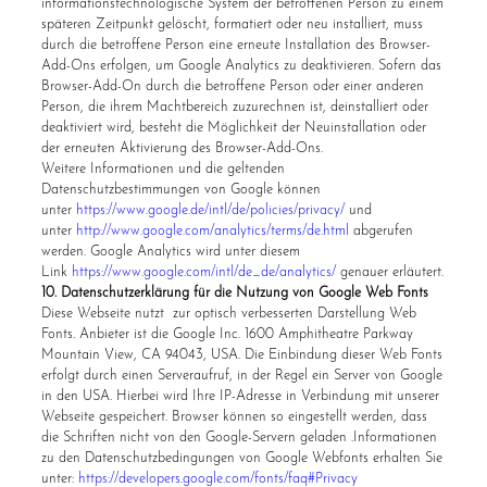
informationstechnologische System der betroffenen Person zu einem
späteren Zeitpunkt gelöscht, formatiert oder neu installiert, muss
durch die betroffene Person eine erneute Installation des Browser-
Add-Ons erfolgen, um Google Analytics zu deaktivieren. Sofern das
Browser-Add-On durch die betroffene Person oder einer anderen
Person, die ihrem Machtbereich zuzurechnen ist, deinstalliert oder
deaktiviert wird, besteht die Möglichkeit der Neuinstallation oder
der erneuten Aktivierung des Browser-Add-Ons.
Weitere Informationen und die geltenden
Datenschutzbestimmungen von Google können
unter
https://www.google.de/intl/de/policies/privacy/
und
unter
http://www.google.com/analytics/terms/de.html
abgerufen
werden. Google Analytics wird unter diesem
Link
https://www.google.com/intl/de_de/analytics/
genauer erläutert.
10. Datenschutzerklärung für die Nutzung von Google Web Fonts
Diese Webseite nutzt zur optisch verbesserten Darstellung Web
Fonts. Anbieter ist die Google Inc. 1600 Amphitheatre Parkway
Mountain View, CA 94043, USA. Die Einbindung dieser Web Fonts
erfolgt durch einen Serveraufruf, in der Regel ein Server von Google
in den USA. Hierbei wird Ihre IP-Adresse in Verbindung mit unserer
Webseite gespeichert. Browser können so eingestellt werden, dass
die Schriften nicht von den Google-Servern geladen .Informationen
zu den Datenschutzbedingungen von Google Webfonts erhalten Sie
unter:
https://developers.google.com/fonts/faq#Privacy