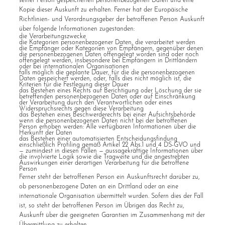
seiner Person gespeicherten personenbezogenen Daten und eine
Kopie dieser Auskunft zu erhalten. Ferner hat der Europäische
Richtlinien- und Verordnungsgeber der betroffenen Person Auskunft
über folgende Informationen zugestanden:
die Verarbeitungszwecke
die Kategorien personenbezogener Daten, die verarbeitet werden
die Empfänger oder Kategorien von Empfängern, gegenüber denen
die personenbezogenen Daten offengelegt worden sind oder noch
offengelegt werden, insbesondere bei Empfängern in Drittländern
oder bei internationalen Organisationen
falls möglich die geplante Dauer, für die die personenbezogenen
Daten gespeichert werden, oder, falls dies nicht möglich ist, die
Kriterien für die Festlegung dieser Dauer
das Bestehen eines Rechts auf Berichtigung oder Löschung der sie
betreffenden personenbezogenen Daten oder auf Einschränkung
der Verarbeitung durch den Verantwortlichen oder eines
Widerspruchsrechts gegen diese Verarbeitung
das Bestehen eines Beschwerderechts bei einer Aufsichtsbehörde
wenn die personenbezogenen Daten nicht bei der betroffenen
Person erhoben werden: Alle verfügbaren Informationen über die
Herkunft der Daten
das Bestehen einer automatisierten Entscheidungsfindung
einschließlich Profiling gemäß Artikel 22 Abs.1 und 4 DS-GVO und
— zumindest in diesen Fällen — aussagekräftige Informationen über
die involvierte Logik sowie die Tragweite und die angestrebten
Auswirkungen einer derartigen Verarbeitung für die betroffene
Person
Ferner steht der betroffenen Person ein Auskunftsrecht darüber zu,
ob personenbezogene Daten an ein Drittland oder an eine
internationale Organisation übermittelt wurden. Sofern dies der Fall
ist, so steht der betroffenen Person im Übrigen das Recht zu,
Auskunft über die geeigneten Garantien im Zusammenhang mit der
Übermittlung zu erhalten.