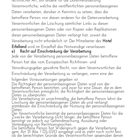
technischer Art, um andere für die Datenverarbeitung
Verantwortliche, welche die veröffentlichten personenbezogenen
Daten verarbeiten, darüber in Kenntnis zu setzen, dass die
betroffene Person von diesen anderen für die Datenverarbeitung
Verantwortlichen die Löschung sämtlicher Links zu diesen
personenbezogenen Daten oder von Kopien oder Replikationen
dieser personenbezogenen Daten verlangt hat, soweit die
Verarbeitung nicht erforderlich ist. Der Mitarbeiter des
Hotel
Eifelland
wird im Einzelfall das Notwendige veranlassen.
e) Recht auf Einschränkung der Verarbeitung
Jede von der Verarbeitung personenbezogener Daten betroffene
Person hat das vom Europäischen Richtlinien- und
Verordnungsgeber gewährte Recht, von dem Verantwortlichen die
Einschränkung der Verarbeitung zu verlangen, wenn eine der
folgenden Voraussetzungen gegeben ist:
Die Richtigkeit der personenbezogenen Daten wird von der
betroffenen Person bestritten, und zwar für eine Dauer, die es dem
Verantwortlichen ermöglicht, die Richtigkeit der personenbezogenen
Daten zu überprüfen.
Die Verarbeitung ist unrechtmäßig, die betroffene Person lehnt die
Löschung der personenbezogenen Daten ab und verlangt
stattdessen die Einschränkung der Nutzung der personenbezogenen
Daten.
Der Verantwortliche benötigt die personenbezogenen Daten für die
Zwecke der Verarbeitung nicht länger, die betroffene Person
benötigt sie jedoch zur Geltendmachung, Ausübung oder
Verteidigung von Rechtsansprüchen.
Die betroffene Person hat Widerspruch gegen die Verarbeitung
gem. Art. 21 Abs. 1 DS-GVO eingelegt und es steht noch nicht fest,
ob die berechtigten Gründe des Verantwortlichen gegenüber denen