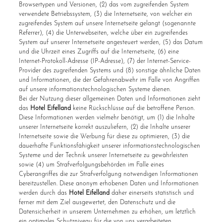
Browsertypen und Versionen, (2) das vom zugreifenden System
verwendete Betriebssystem, (3) die Internetseite, von welcher ein
zugreifendes System auf unsere Internetseite gelangt (sogenannte
Referrer), (4) die Unterwebseiten, welche über ein zugreifendes
System auf unserer Internetseite angesteuert werden, (5) das Datum
und die Uhrzeit eines Zugriffs auf die Internetseite, (6) eine
Internet-Protokoll-Adresse (IP-Adresse), (7) der Internet-Service-
Provider des zugreifenden Systems und (8) sonstige ähnliche Daten
und Informationen, die der Gefahrenabwehr im Falle von Angriffen
auf unsere informationstechnologischen Systeme dienen.
Bei der Nutzung dieser allgemeinen Daten und Informationen zieht
das
Hotel Eifelland
keine Rückschlüsse auf die betroffene Person.
Diese Informationen werden vielmehr benötigt, um (1) die Inhalte
unserer Internetseite korrekt auszuliefern, (2) die Inhalte unserer
Internetseite sowie die Werbung für diese zu optimieren, (3) die
dauerhafte Funktionsfähigkeit unserer informationstechnologischen
Systeme und der Technik unserer Internetseite zu gewährleisten
sowie (4) um Strafverfolgungsbehörden im Falle eines
Cyberangriffes die zur Strafverfolgung notwendigen Informationen
bereitzustellen. Diese anonym erhobenen Daten und Informationen
werden durch das
Hotel Eifelland
daher einerseits statistisch und
ferner mit dem Ziel ausgewertet, den Datenschutz und die
Datensicherheit in unserem Unternehmen zu erhöhen, um letztlich
ein optimales Schutzniveau für die von uns verarbeiteten