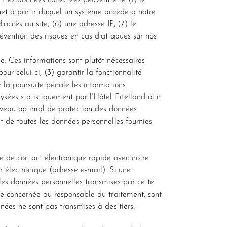
. Les données collectées peuvent être (1) le
ernet à partir duquel un système accède à notre
’accès au site, (6) une adresse IP, (7) le
révention des risques en cas d’attaques sur nos
ée. Ces informations sont plutôt nécessaires
our celui-ci, (3) garantir la fonctionnalité
 la poursuite pénale les informations
sées statistiquement par l’Hôtel Eifelland afin
niveau optimal de protection des données
t de toutes les données personnelles fournies
ise de contact électronique rapide avec notre
 électronique (adresse e-mail). Si une
les données personnelles transmises par cette
e concernée au responsable du traitement, sont
ées ne sont pas transmises à des tiers.