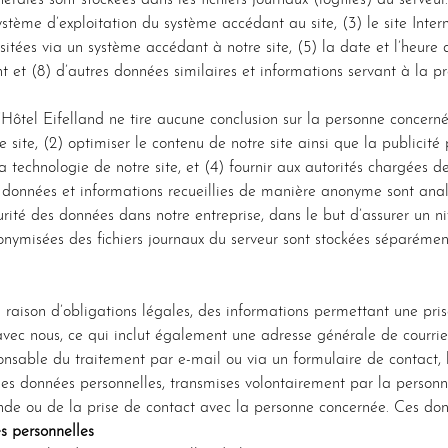
rales sont stockées dans les fichiers journaux (logfiles) du serveur
 système d’exploitation du système accédant au site, (3) le site Int
sitées via un système accédant à notre site, (5) la date et l’heure d
t et (8) d’autres données similaires et informations servant à la p
l’Hôtel Eifelland ne tire aucune conclusion sur la personne concern
 site, (2) optimiser le contenu de notre site ainsi que la publicité p
technologie de notre site, et (4) fournir aux autorités chargées de
 données et informations recueillies de manière anonyme sont analy
urité des données dans notre entreprise, dans le but d’assurer un 
nymisées des fichiers journaux du serveur sont stockées séparémen
en raison d’obligations légales, des informations permettant une pr
vec nous, ce qui inclut également une adresse générale de courrier
nsable du traitement par e-mail ou via un formulaire de contact, 
es données personnelles, transmises volontairement par la personn
nde ou de la prise de contact avec la personne concernée. Ces donn
s personnelles