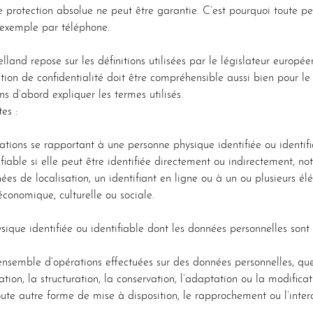
ne protection absolue ne peut être garantie. C’est pourquoi toute p
 exemple par téléphone.
elland repose sur les définitions utilisées par le législateur euro
n de confidentialité doit être compréhensible aussi bien pour le 
s d’abord expliquer les termes utilisés.
es :
ations se rapportant à une personne physique identifiée ou identi
able si elle peut être identifiée directement ou indirectement, not
es de localisation, un identifiant en ligne ou à un ou plusieurs él
économique, culturelle ou sociale.
que identifiée ou identifiable dont les données personnelles sont 
ensemble d’opérations effectuées sur des données personnelles, qu
ation, la structuration, la conservation, l’adaptation ou la modificatio
ute autre forme de mise à disposition, le rapprochement ou l’interc