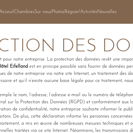
Acceuil
Chambres
Sur nous
Photos
Région/Activités
Nouvelles
CTION DES D
 pour notre entreprise. La protection des données revêt une import
ôtel Eifelland
est en principe possible sans fournir de données pe
ques de notre entreprise via notre site Internet, un traitement des 
ssaire et qu’il n’existe aucune base légale pour ce traitement, no
emple le nom, l’adresse, l’adresse e-mail ou le numéro de téléphon
ral sur la Protection des Données (RGPD) et conformément aux loi
ration de confidentialité, notre entreprise souhaite informer le publ
raitons. De plus, cette déclaration informe les personnes concernées 
traitement, a mis en œuvre de nombreuses mesures techniques et or
elles traitées via ce site Internet. Néanmoins, les transmissions 