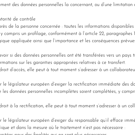
acement des données personnelles la concernant, ou d’une limitation
utorité de contrôle
près de la personne concernée : toutes les informations disponibles
, y compris un profilage, conformément à l’article 22, paragraphes
ogique appliquée ainsi que l’importance et les conséquences prévue
avoir si des données personnelles ont été transférées vers un pays t
rmations sur les garanties appropriées relatives à ce transfert.
roit d’accès, elle peut à tout moment s’adresser à un collaborate
 le législateur européen d’exiger la rectification immédiate des d
 que les données personnelles incomplètes soient complétées, y com
roit à la rectification, elle peut à tout moment s’adresser à un co
r le législateur européen d’exiger du responsable qu’il efface imm
lique et dans la mesure où le traitement n’est pas nécessaire :