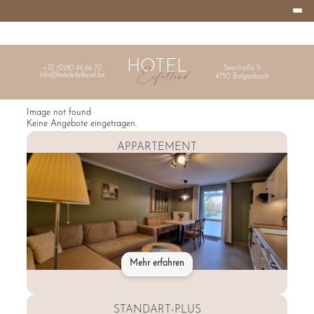
Burger
HOTEL
Menu
EIFELLAND
HOME
HOTEL
Eifelland
+32 (0)80 44 66 70
Seestraße 5
info@hoteleifelland.be
4750
Bütgenbach
Image not found
Keine Angebote eingetragen.
APPARTEMENT
Mehr erfahren
STANDART-PLUS