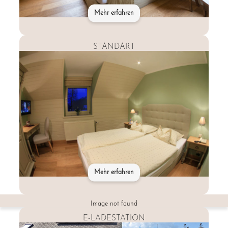
Mehr erfahren
STANDART
Mehr erfahren
Entdecken
Sie
Image not found
Hotel
Eifelland
E-LADESTATION