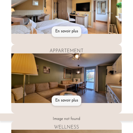
En savoir plus
APPARTEMENT
En savoir plus
Entdecken
Sie
Image not found
Hotel
Eifelland
WELLNESS