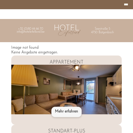
Burger
HOTEL
Menu
EIFELLAND
HOME
HOTEL
Eifelland
+32 (0)80 44 66 70
Seestraße 5
info@hoteleifelland.be
4750
Bütgenbach
Image not found
Keine Angebote eingetragen.
APPARTEMENT
Mehr erfahren
STANDART-PLUS