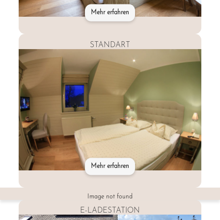
Mehr erfahren
STANDART
Mehr erfahren
Entdecken
Sie
Image not found
Hotel
Eifelland
E-LADESTATION