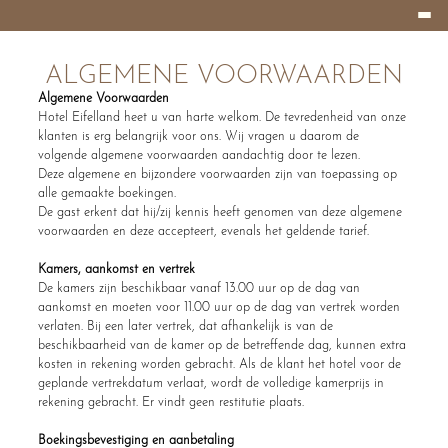
Burger
HOTEL
Menu
EIFELLAND
ALGEMENE VOORWAARDEN
Algemene Voorwaarden
Hotel Eifelland heet u van harte welkom. De tevredenheid van onze
klanten is erg belangrijk voor ons. Wij vragen u daarom de
volgende algemene voorwaarden aandachtig door te lezen.
Deze algemene en bijzondere voorwaarden zijn van toepassing op
alle gemaakte boekingen.
De gast erkent dat hij/zij kennis heeft genomen van deze algemene
voorwaarden en deze accepteert, evenals het geldende tarief.
Kamers, aankomst en vertrek
De kamers zijn beschikbaar vanaf 13.00 uur op de dag van
aankomst en moeten voor 11.00 uur op de dag van vertrek worden
verlaten. Bij een later vertrek, dat afhankelijk is van de
beschikbaarheid van de kamer op de betreffende dag, kunnen extra
kosten in rekening worden gebracht. Als de klant het hotel voor de
geplande vertrekdatum verlaat, wordt de volledige kamerprijs in
rekening gebracht. Er vindt geen restitutie plaats.
Boekingsbevestiging en aanbetaling