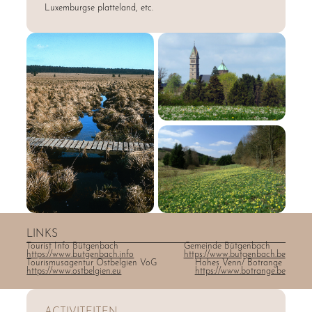
Luxemburgse platteland, etc.
LINKS
Tourist Info Bütgenbach
Gemeinde Bütgenbach
https://www.butgenbach.info
https://www.butgenbach.be
Tourismusagentur Ostbelgien VoG
Hohes Venn/ Botrange
https://www.ostbelgien.eu
https://www.botrange.be
Die
Aktivitäten
ACTIVITEITEN