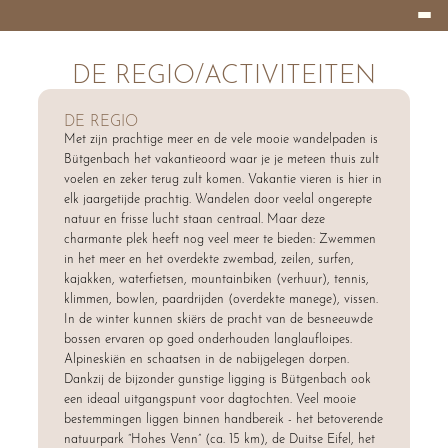
Burger
HOTEL
Menu
EIFELLAND
DE REGIO/ACTIVITEITEN
Die
Region
DE REGIO
Met zijn prachtige meer en de vele mooie wandelpaden is
Bütgenbach het vakantieoord waar je je meteen thuis zult
voelen en zeker terug zult komen. Vakantie vieren is hier in
elk jaargetijde prachtig. Wandelen door veelal ongerepte
natuur en frisse lucht staan centraal. Maar deze
charmante plek heeft nog veel meer te bieden: Zwemmen
in het meer en het overdekte zwembad, zeilen, surfen,
kajakken, waterfietsen, mountainbiken (verhuur), tennis,
klimmen, bowlen, paardrijden (overdekte manege), vissen.
In de winter kunnen skiërs de pracht van de besneeuwde
bossen ervaren op goed onderhouden langlaufloipes.
Alpineskiën en schaatsen in de nabijgelegen dorpen.
Dankzij de bijzonder gunstige ligging is Bütgenbach ook
een ideaal uitgangspunt voor dagtochten. Veel mooie
bestemmingen liggen binnen handbereik - het betoverende
natuurpark “Hohes Venn” (ca. 15 km), de Duitse Eifel, het