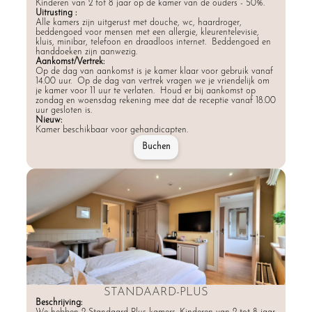
Kinderen van 2 tot 8 jaar op de kamer van de ouders - 50%.
Uitrusting :
Alle kamers zijn uitgerust met douche, wc, haardroger,
beddengoed voor mensen met een allergie, kleurentelevisie,
kluis, minibar, telefoon en draadloos internet. Beddengoed en
handdoeken zijn aanwezig.
Aankomst/Vertrek:
Op de dag van aankomst is je kamer klaar voor gebruik vanaf
14.00 uur. Op de dag van vertrek vragen we je vriendelijk om
je kamer voor 11 uur te verlaten. Houd er bij aankomst op
zondag en woensdag rekening mee dat de receptie vanaf 18.00
uur gesloten is.
Nieuw:
Kamer beschikbaar voor gehandicapten.
Buchen
STANDAARD-PLUS
Beschrijving: