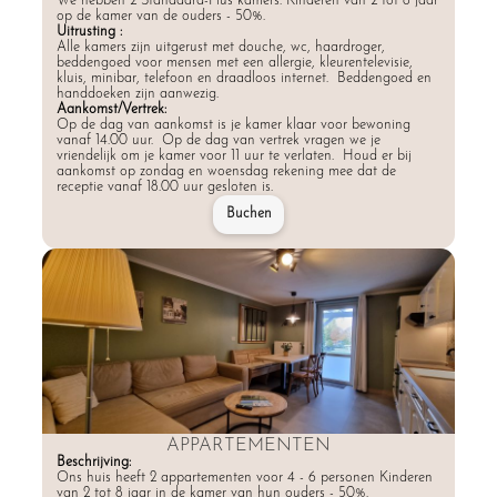
We hebben 2 Standaard-Plus kamers. Kinderen van 2 tot 8 jaar
op de kamer van de ouders - 50%.
Uitrusting :
Alle kamers zijn uitgerust met douche, wc, haardroger,
beddengoed voor mensen met een allergie, kleurentelevisie,
kluis, minibar, telefoon en draadloos internet. Beddengoed en
handdoeken zijn aanwezig.
Aankomst/Vertrek:
Op de dag van aankomst is je kamer klaar voor bewoning
vanaf 14.00 uur. Op de dag van vertrek vragen we je
vriendelijk om je kamer voor 11 uur te verlaten. Houd er bij
aankomst op zondag en woensdag rekening mee dat de
receptie vanaf 18.00 uur gesloten is.
Buchen
APPARTEMENTEN
Beschrijving:
Ons huis heeft 2 appartementen voor 4 - 6 personen Kinderen
van 2 tot 8 jaar in de kamer van hun ouders - 50%.