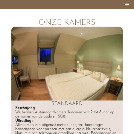
Burger
HOTEL
Menu
EIFELLAND
ONZE KAMERS
Alle
Zimmer
STANDAARD
Beschrijving:
We hebben 4 standaardkamers. Kinderen van 2 tot 8 jaar op
de kamer van de ouders - 50%.
Uitrusting :
Alle kamers zijn uitgerust met douche, wc, haardroger,
beddengoed voor mensen met een allergie, kleurentelevisie,
kluis, minibar, telefoon en draadloos internet. Beddengoed en